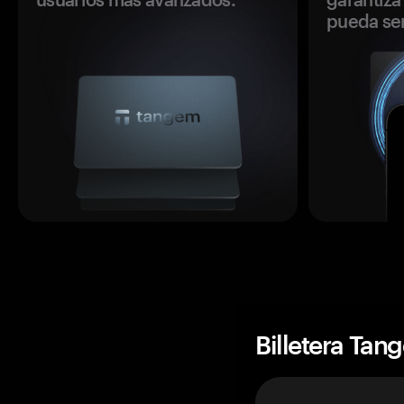
pueda se
Billetera Tan