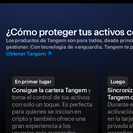
¿Cómo proteger tus activos c
Los productos de Tangem son para todos, desde princip
gestionar. Con tecnología de vanguardia, Tangem te pe
Obtener Tangem
En primer lugar
Luego
Consigue la cartera Tangem
y
Sincroniza
toma el control de tus activos
Tangem c
con solo un toque. Es perfecta
Durante e
para quienes se inician en
activació
cripto y también ofrece una
en la tar
gran experiencia a los
privada a
usuarios más avanzados.
garantiza 