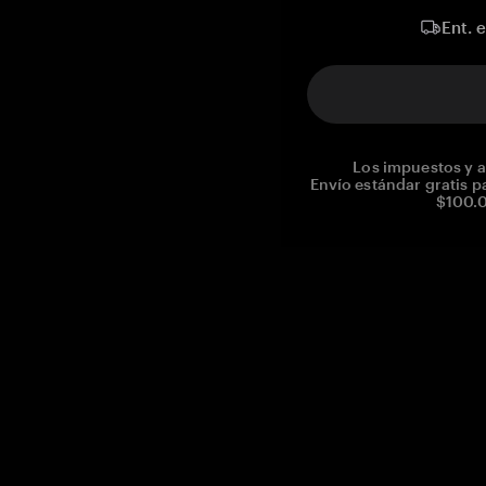
Ent. 
Los impuestos y a
Envío estándar gratis p
$100.0
Reg. No CHE-390.112.525
Global Headquarters, Tangem AG
Baarerstrasse 10
,
6300 Zug
,
Switzerland
support@tangem.com