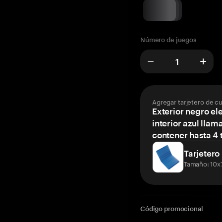
Número de juegos
Agregar tarjetero de c
Exterior negro el
interior azul llam
contener hasta 4 t
Tarjetero
Tamaño: 10x
Código promocional