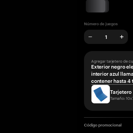
Número de juegos
Agregar tarjetero de c
Exterior negro el
interior azul llam
contener hasta 4 t
Tarjetero
Tamaño: 10x
Código promocional