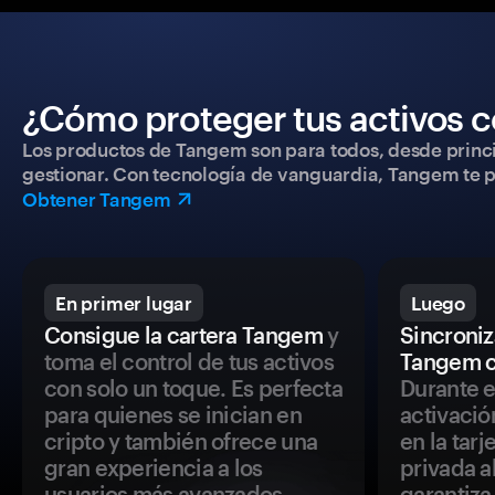
¿Cómo proteger tus activos c
Los productos de Tangem son para todos, desde princip
gestionar. Con tecnología de vanguardia, Tangem te pe
Obtener Tangem
En primer lugar
Luego
Consigue la cartera Tangem
y
Sincroniza
toma el control de tus activos
Tangem c
con solo un toque. Es perfecta
Durante e
para quienes se inician en
activació
cripto y también ofrece una
en la tar
gran experiencia a los
privada a
usuarios más avanzados.
garantiza 