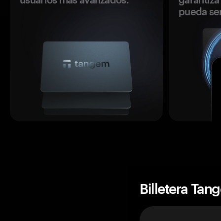
pueda se
Billetera Tan