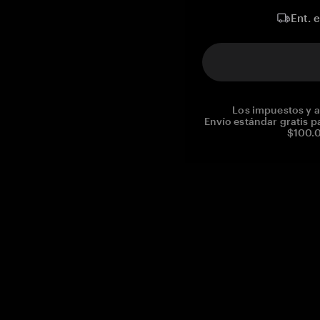
Ent. 
Los impuestos y a
Envío estándar gratis p
$100.0
Reg. No CHE-390.112.525
Global Headquarters, Tangem AG
Baarerstrasse 10
,
6300 Zug
,
Switzerland
support@tangem.com