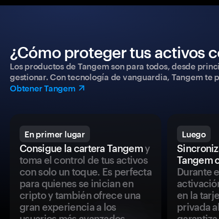
¿Cómo proteger tus activos c
Los productos de Tangem son para todos, desde princip
gestionar. Con tecnología de vanguardia, Tangem te pe
Obtener Tangem
En primer lugar
Luego
Consigue la cartera Tangem
y
Sincroniza
toma el control de tus activos
Tangem c
con solo un toque. Es perfecta
Durante e
para quienes se inician en
activació
cripto y también ofrece una
en la tar
gran experiencia a los
privada a
usuarios más avanzados.
garantiza 