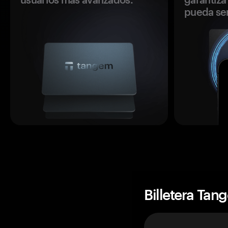
pueda se
Billetera Tan