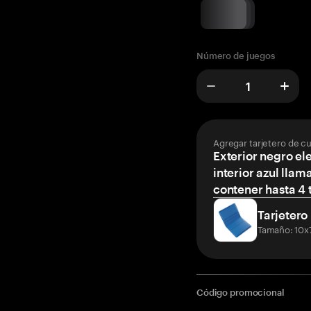
Número de juegos
Agregar tarjetero de c
Exterior negro el
interior azul llam
contener hasta 4 t
Tarjetero
Tamaño: 10x
Código promocional