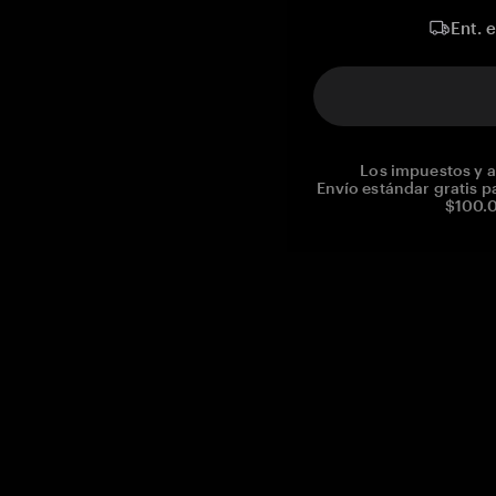
Ent. 
Los impuestos y a
Envío estándar gratis p
$100.0
Reg. No CHE-390.112.525
Global Headquarters, Tangem AG
Baarerstrasse 10
,
6300 Zug
,
Switzerland
support@tangem.com