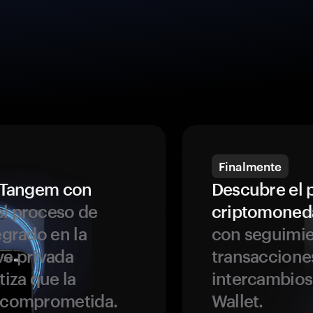
Finalmente
a Tangem con
Descubre el 
l proceso de
criptomoned
egrado en la
con seguimie
ve privada
transaccione
tiza que la
intercambios
r comprometida.
Wallet.