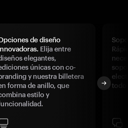
Opciones de diseño
Sopor
innovadoras.
Elija entre
Rápi
diseños elegantes,
neces
ediciones únicas con co-
sopo
branding y nuestra billetera
elect
en forma de anillo, que
todo
combina estilo y
funcionalidad.