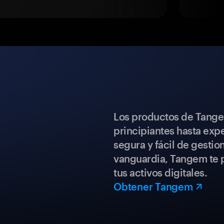
Los productos de Tange
principiantes hasta expe
segura y fácil de gestio
vanguardia, Tangem te p
tus activos digitales.
Obtener Tangem