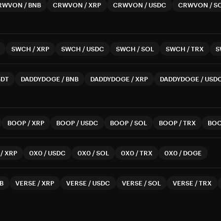
RWVON
/
BNB
CRWVON
/
XRP
CRWVON
/
USDC
CRWVON
/
S
SWCH
/
XRP
SWCH
/
USDC
SWCH
/
SOL
SWCH
/
TRX
S
SDT
DADDYDOGE
/
BNB
DADDYDOGE
/
XRP
DADDYDOGE
/
USD
BOOP
/
XRP
BOOP
/
USDC
BOOP
/
SOL
BOOP
/
TRX
BO
/
XRP
0X0
/
USDC
0X0
/
SOL
0X0
/
TRX
0X0
/
DOGE
B
VERSE
/
XRP
VERSE
/
USDC
VERSE
/
SOL
VERSE
/
TRX