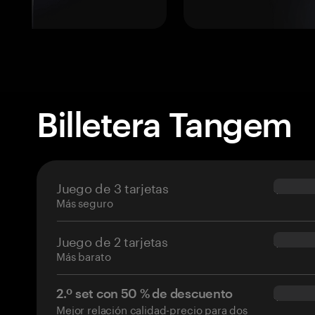
Billetera Tangem
Juego de 3 tarjetas
$69.90
Más seguro
Juego de 2 tarjetas
$54.90
Más barato
2.º set con 50 % de descuento
$34.95
Mejor relación calidad-precio para dos