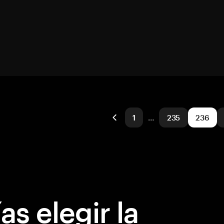
1
…
235
236
s elegir la