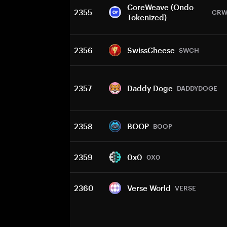
CoreWeave (Ondo
2355
CR
Tokenized)
2356
SwissCheese
SWCH
2357
Daddy Doge
DADDYDOGE
2358
BOOP
BOOP
2359
0x0
0X0
2360
Verse World
VERSE