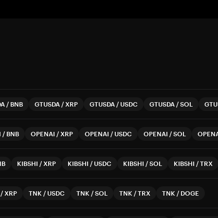
DA
/
BNB
GTUSDA
/
XRP
GTUSDA
/
USDC
GTUSDA
/
SOL
GTU
I
/
BNB
OPENAI
/
XRP
OPENAI
/
USDC
OPENAI
/
SOL
OPENA
NB
KIBSHI
/
XRP
KIBSHI
/
USDC
KIBSHI
/
SOL
KIBSHI
/
TRX
/
XRP
TNK
/
USDC
TNK
/
SOL
TNK
/
TRX
TNK
/
DOGE