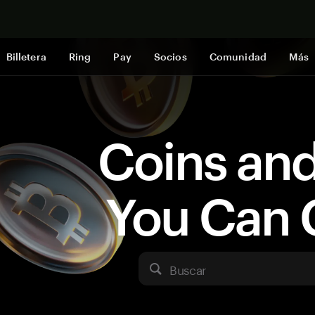
Comprar a
Billetera
Ring
Pay
Socios
Comunidad
Más
Coins an
You Can 
Buscar