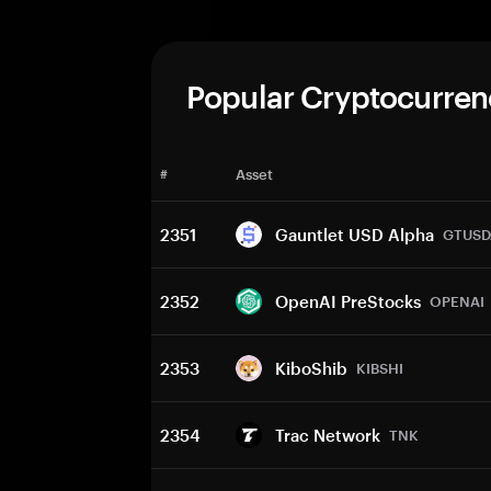
Popular Cryptocurren
#
Asset
2351
Gauntlet USD Alpha
GTUSD
2352
OpenAI PreStocks
OPENAI
2353
KiboShib
KIBSHI
2354
Trac Network
TNK