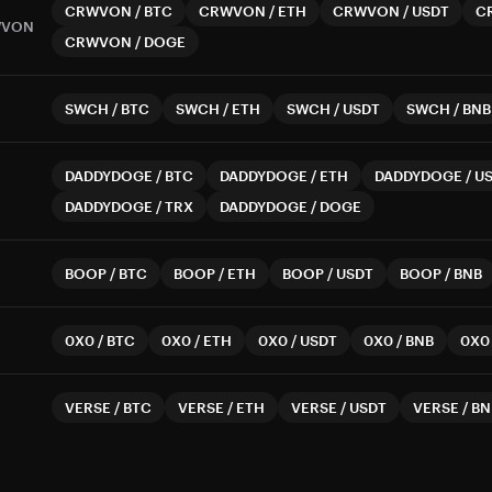
CRWVON
/
BTC
CRWVON
/
ETH
CRWVON
/
USDT
C
WVON
CRWVON
/
DOGE
SWCH
/
BTC
SWCH
/
ETH
SWCH
/
USDT
SWCH
/
BNB
DADDYDOGE
/
BTC
DADDYDOGE
/
ETH
DADDYDOGE
/
U
DADDYDOGE
/
TRX
DADDYDOGE
/
DOGE
BOOP
/
BTC
BOOP
/
ETH
BOOP
/
USDT
BOOP
/
BNB
0X0
/
BTC
0X0
/
ETH
0X0
/
USDT
0X0
/
BNB
0X0
VERSE
/
BTC
VERSE
/
ETH
VERSE
/
USDT
VERSE
/
BN