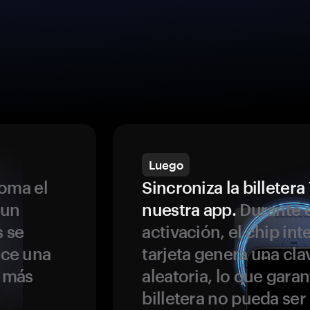
Luego
oma el
Sincroniza la billeter
 un
nuestra app.
Durante e
s se
activación, el chip int
ece una
tarjeta genera una cla
s más
aleatoria, lo que garan
billetera no pueda se