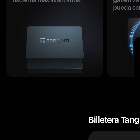
pueda se
Billetera Tan