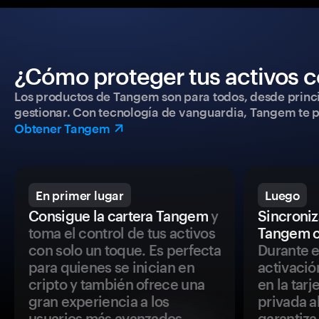
¿Cómo proteger tus activos c
Los productos de Tangem son para todos, desde princip
gestionar. Con tecnología de vanguardia, Tangem te pe
Obtener Tangem
En primer lugar
Luego
Consigue la cartera Tangem
y
Sincroniza
toma el control de tus activos
Tangem c
con solo un toque. Es perfecta
Durante e
para quienes se inician en
activació
cripto y también ofrece una
en la tar
gran experiencia a los
privada a
usuarios más avanzados.
garantiza 