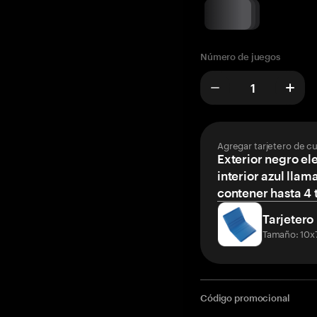
Número de juegos
Agregar tarjetero de c
Exterior negro el
interior azul llam
contener hasta 4 t
Tarjetero
Tamaño: 10x
Código promocional