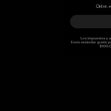
Ent. 
Los impuestos y a
Envío estándar gratis p
$100.0
Reg. No CHE-390.112.525
Global Headquarters, Tangem AG
Baarerstrasse 10
,
6300 Zug
,
Switzerland
support@tangem.com