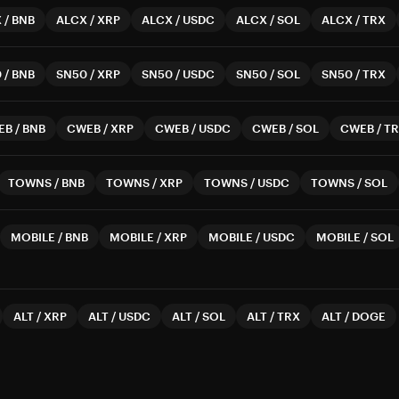
X
/
BNB
ALCX
/
XRP
ALCX
/
USDC
ALCX
/
SOL
ALCX
/
TRX
0
/
BNB
SN50
/
XRP
SN50
/
USDC
SN50
/
SOL
SN50
/
TRX
EB
/
BNB
CWEB
/
XRP
CWEB
/
USDC
CWEB
/
SOL
CWEB
/
T
TOWNS
/
BNB
TOWNS
/
XRP
TOWNS
/
USDC
TOWNS
/
SOL
MOBILE
/
BNB
MOBILE
/
XRP
MOBILE
/
USDC
MOBILE
/
SOL
ALT
/
XRP
ALT
/
USDC
ALT
/
SOL
ALT
/
TRX
ALT
/
DOGE