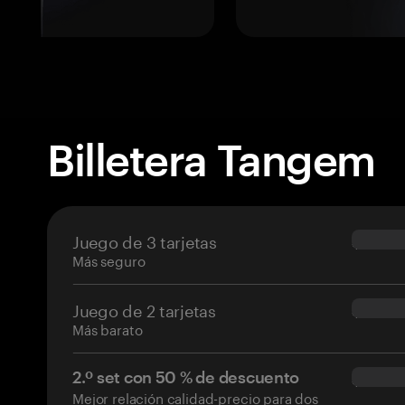
Billetera Tangem
Juego de 3 tarjetas
$69.90
Más seguro
Juego de 2 tarjetas
$54.90
Más barato
2.º set con 50 % de descuento
$34.95
Mejor relación calidad-precio para dos