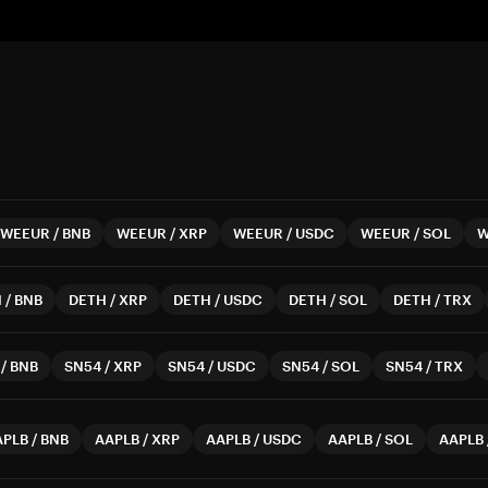
WEEUR
/
BNB
WEEUR
/
XRP
WEEUR
/
USDC
WEEUR
/
SOL
W
H
/
BNB
DETH
/
XRP
DETH
/
USDC
DETH
/
SOL
DETH
/
TRX
/
BNB
SN54
/
XRP
SN54
/
USDC
SN54
/
SOL
SN54
/
TRX
APLB
/
BNB
AAPLB
/
XRP
AAPLB
/
USDC
AAPLB
/
SOL
AAPLB