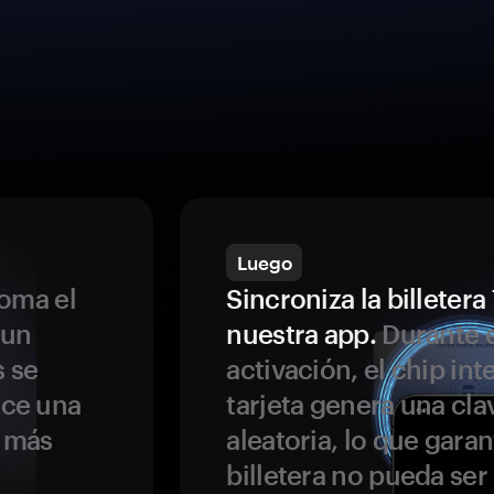
Luego
oma el
Sincroniza la billeter
 un
nuestra app.
Durante e
s se
activación, el chip int
ece una
tarjeta genera una cla
s más
aleatoria, lo que garan
billetera no pueda se