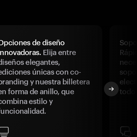
Opciones de diseño
Sopor
innovadoras.
Elija entre
Rápi
diseños elegantes,
neces
ediciones únicas con co-
sopo
branding y nuestra billetera
elect
en forma de anillo, que
todo
combina estilo y
funcionalidad.