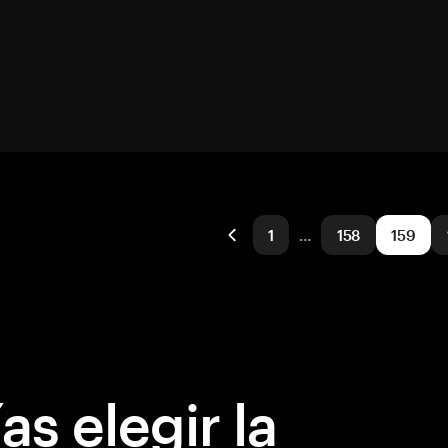
1
…
158
159
s elegir la