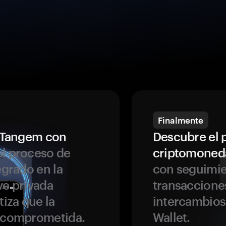
Finalmente
a Tangem con
Descubre el 
l proceso de
criptomoned
egrado en la
con seguimie
ve privada
transaccione
tiza que la
intercambios
r comprometida.
Wallet.