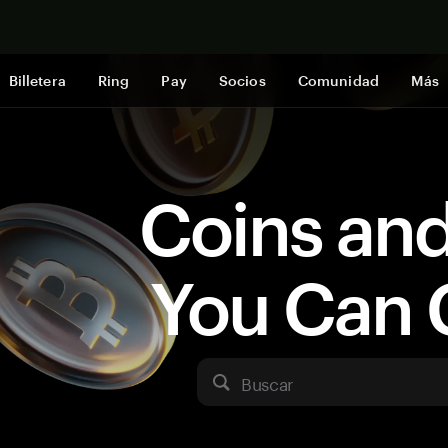
Comprar a
Billetera
Ring
Pay
Socios
Comunidad
Más
Coins an
You Can 
Buscar