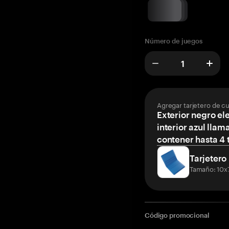
Número de juegos
Agregar tarjetero de c
Exterior negro el
interior azul llam
contener hasta 4 t
Tarjetero
Tamaño: 10x
Código promocional