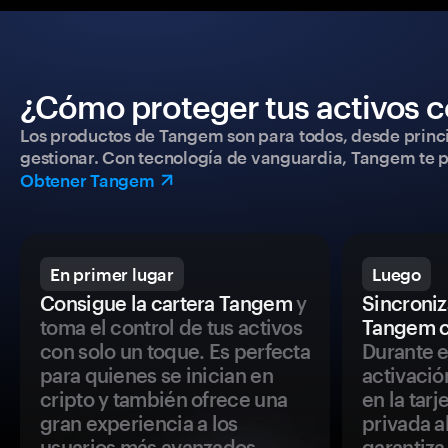
¿Cómo proteger tus activos c
Los productos de Tangem son para todos, desde princip
gestionar. Con tecnología de vanguardia, Tangem te pe
Obtener Tangem
En primer lugar
Luego
Consigue la cartera Tangem
y
Sincroniza
toma el control de tus activos
Tangem c
con solo un toque. Es perfecta
Durante e
para quienes se inician en
activació
cripto y también ofrece una
en la tar
gran experiencia a los
privada a
usuarios más avanzados.
garantiza 