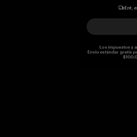
Ent. 
Los impuestos y a
Envío estándar gratis p
$100.0
Reg. No CHE-390.112.525
Global Headquarters, Tangem AG
Baarerstrasse 10
,
6300 Zug
,
Switzerland
support@tangem.com