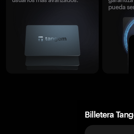
pueda se
Billetera Tan