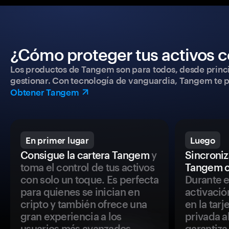
¿Cómo proteger tus activos c
Los productos de Tangem son para todos, desde princip
gestionar. Con tecnología de vanguardia, Tangem te pe
Obtener Tangem
En primer lugar
Luego
Consigue la cartera Tangem
y
Sincroniza
toma el control de tus activos
Tangem c
con solo un toque. Es perfecta
Durante e
para quienes se inician en
activació
cripto y también ofrece una
en la tar
gran experiencia a los
privada a
usuarios más avanzados.
garantiza 