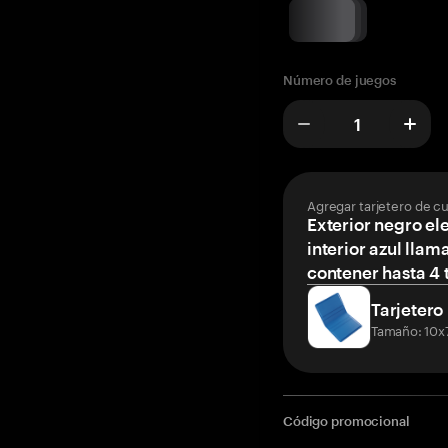
Número de juegos
Agregar tarjetero de c
Exterior negro el
interior azul llam
contener hasta 4 t
Tarjetero
Tamaño: 10x
Código promocional