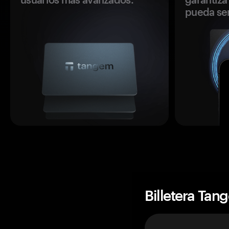
pueda se
Billetera Tan