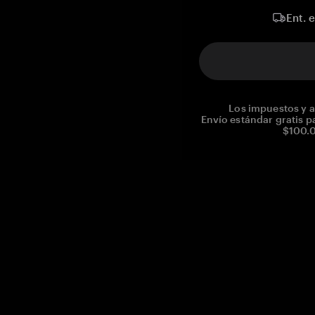
Ent. 
Los impuestos y a
Envío estándar gratis p
$100.0
Reg. No CHE-390.112.525
Global Headquarters, Tangem AG
Baarerstrasse 10
,
6300 Zug
,
Switzerland
support@tangem.com