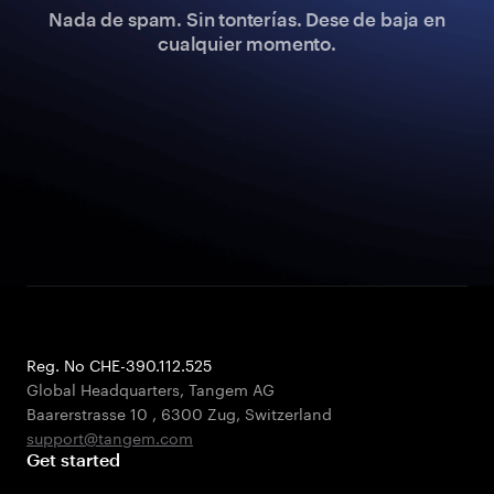
Nada de spam. Sin tonterías. Dese de baja en
cualquier momento.
Reg. No CHE-390.112.525
Global Headquarters, Tangem AG
Baarerstrasse 10
,
6300 Zug
,
Switzerland
support@tangem.com
Get started