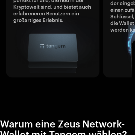
perfekt für alle, die neu in der
der einge
Kryptowelt sind, und bietet auch
einen zufä
erfahreneren Benutzern ein
Schlüssel,
großartiges Erlebnis.
die Wallet
werden ka
Warum eine Zeus Network-
Wallet mit Tangem wählen?