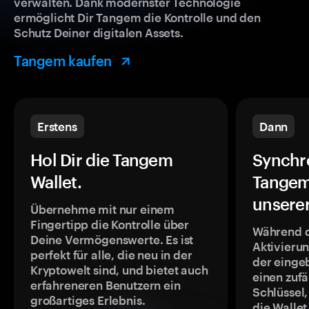
verwalten. Dank modernster Technologie
ermöglicht Dir Tangem die Kontrolle und den
Schutz Deiner digitalen Assets.
Tangem kaufen
Erstens
Dann
Hol Dir die Tangem
Synchr
Wallet.
Tangem
unsere
Übernehme mit nur einem
Fingertipp die Kontrolle über
Während 
Deine Vermögenswerte. Es ist
Aktivieru
perfekt für alle, die neu in der
der einge
Kryptowelt sind, und bietet auch
einen zufä
erfahreneren Benutzern ein
Schlüssel,
großartiges Erlebnis.
die Wallet