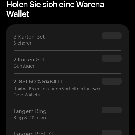
Holen Sie sich eine Warena-
Wallet
3-Karten-Set
$69.90
Sicherer
2-Karten-Set
$54.90
Günstiger
2. Set 50 % RABATT
$34.95
Bestes Preis-Leistungs-Verhältnis für zwei
Cold Wallets
Tangem Ring
$160.00
Ring & 2 Karten
Tangem Profi-Kit
$180.00