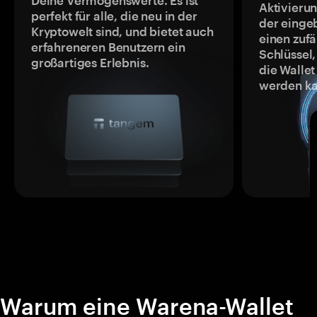
Deine Vermögenswerte. Es ist
Aktivieru
perfekt für alle, die neu in der
der einge
Kryptowelt sind, und bietet auch
einen zufä
erfahreneren Benutzern ein
Schlüssel,
großartiges Erlebnis.
die Wallet
werden ka
Warum eine Warena-Wallet