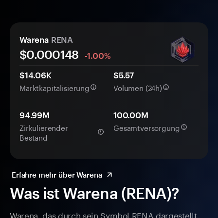
Warena
RENA
$0.
000
148
-1.00%
$14.06K
$5.57
Marktkapitalisierung
Volumen (24h)
94.99M
100.00M
Zirkulierender
Gesamtversorgung
Bestand
Erfahre mehr über Warena
Was ist Warena (RENA)?
Warena, das durch sein Symbol RENA dargestellt