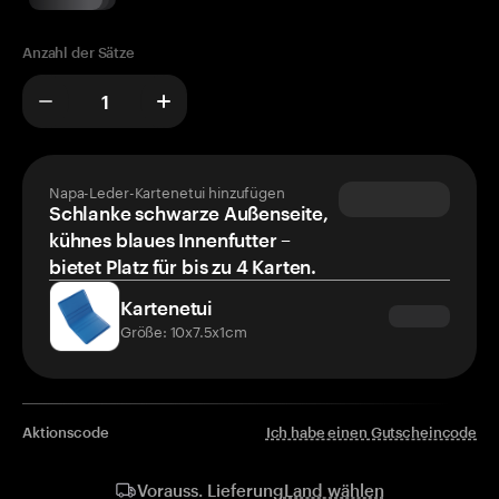
Anzahl der Sätze
Napa-Leder-Kartenetui hinzufügen
Schlanke schwarze Außenseite,
kühnes blaues Innenfutter –
bietet Platz für bis zu 4 Karten.
Kartenetui
Größe: 10x7.5x1cm
Aktionscode
Ich habe einen Gutscheincode
Land wählen
Vorauss. Lieferung