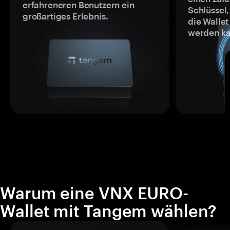
erfahreneren Benutzern ein
Schlüssel,
großartiges Erlebnis.
die Wallet
werden ka
Warum eine VNX EURO-
Wallet mit Tangem wählen?