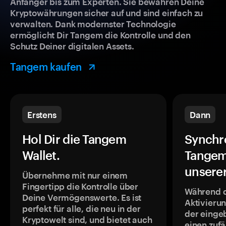
Anfänger bis zum Experten. Sie bewahren Deine
Kryptowährungen sicher auf und sind einfach zu
verwalten. Dank modernster Technologie
ermöglicht Dir Tangem die Kontrolle und den
Schutz Deiner digitalen Assets.
Tangem kaufen
Erstens
Dann
Hol Dir die Tangem
Synchr
Wallet.
Tangem
unsere
Übernehme mit nur einem
Fingertipp die Kontrolle über
Während 
Deine Vermögenswerte. Es ist
Aktivieru
perfekt für alle, die neu in der
der einge
Kryptowelt sind, und bietet auch
einen zufä