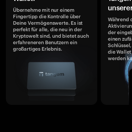
unsere
Übernehme mit nur einem
Fingertipp die Kontrolle über
Während 
Deine Vermögenswerte. Es ist
Aktivieru
perfekt für alle, die neu in der
der einge
Kryptowelt sind, und bietet auch
einen zufä
erfahreneren Benutzern ein
Schlüssel,
großartiges Erlebnis.
die Wallet
werden ka