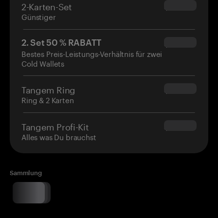
2-Karten-Set
$54.90
Günstiger
2. Set 50 % RABATT
$34.95
Bestes Preis-Leistungs-Verhältnis für zwei
Cold Wallets
Tangem Ring
$160.00
Ring & 2 Karten
Tangem Profi-Kit
$180.00
Alles was Du brauchst
Sammlung