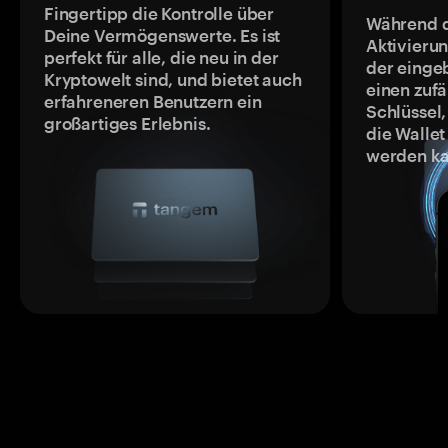
Fingertipp die Kontrolle über
Während 
Deine Vermögenswerte. Es ist
Aktivieru
perfekt für alle, die neu in der
der einge
Kryptowelt sind, und bietet auch
einen zufä
erfahreneren Benutzern ein
Schlüssel,
großartiges Erlebnis.
die Wallet
werden ka