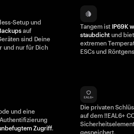
less-Setup und
Tangem ist
IP69K w
 Backups
auf
staubdicht
und biet
Geräten sind Deine
extremen Temperat
r und nur für Dich
ESCs und Röntgens
Die privaten Schlü
ode und eine
auf dem !!EAL6+ C
Authentifizierung
Sicherheitselement
unbefugtem Zugriff
.
gespeichert.