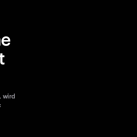
ne
t
, wird
: