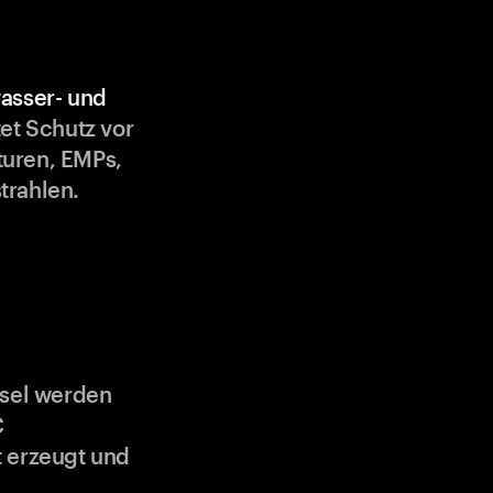
asser- und
et Schutz vor
uren, EMPs,
trahlen.
ssel werden
C
 erzeugt und