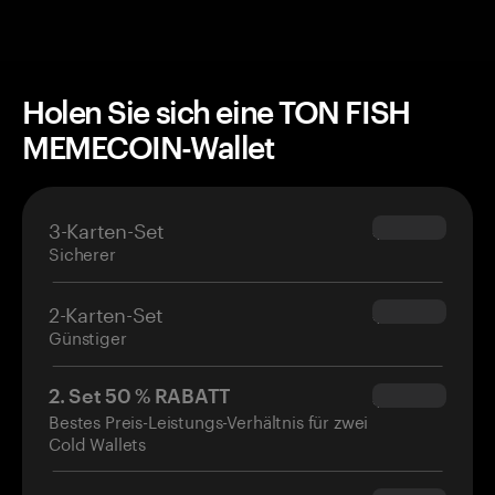
Holen Sie sich eine TON FISH
MEMECOIN-Wallet
3-Karten-Set
$69.90
Sicherer
2-Karten-Set
$54.90
Günstiger
2. Set 50 % RABATT
$34.95
Bestes Preis-Leistungs-Verhältnis für zwei
Cold Wallets