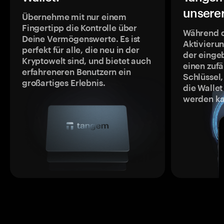
unsere
Übernehme mit nur einem
Fingertipp die Kontrolle über
Während 
Deine Vermögenswerte. Es ist
Aktivieru
perfekt für alle, die neu in der
der einge
Kryptowelt sind, und bietet auch
einen zufä
erfahreneren Benutzern ein
Schlüssel,
großartiges Erlebnis.
die Wallet
werden ka