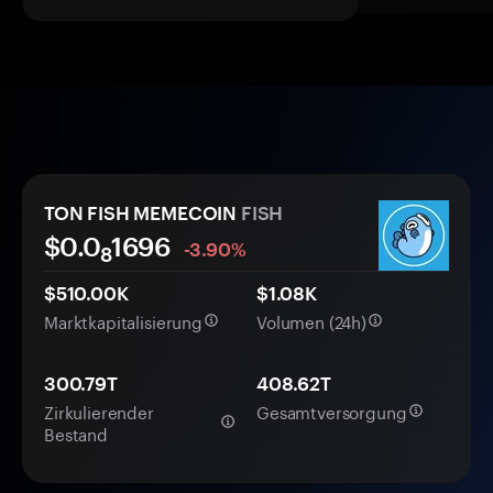
TON FISH MEMECOIN
FISH
$0.0
1696
-3.90%
8
$510.00K
$1.08K
Marktkapitalisierung
Volumen (24h)
300.79T
408.62T
Zirkulierender
Gesamtversorgung
Bestand