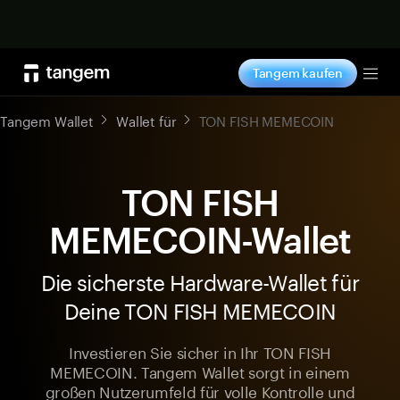
Jetzt shoppen
Tangem kaufen
Tog
Tangem Wallet
Wallet für
TON FISH MEMECOIN
TON FISH
MEMECOIN-Wallet
Die sicherste Hardware-Wallet für
Deine TON FISH MEMECOIN
Investieren Sie sicher in Ihr TON FISH
MEMECOIN. Tangem Wallet sorgt in einem
großen Nutzerumfeld für volle Kontrolle und