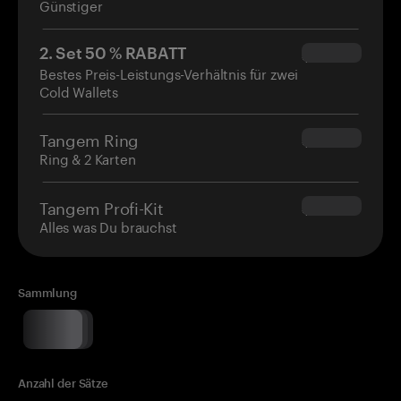
Günstiger
2. Set 50 % RABATT
$34.95
Bestes Preis-Leistungs-Verhältnis für zwei
Cold Wallets
Tangem Ring
$160.00
Ring & 2 Karten
Tangem Profi-Kit
$180.00
Alles was Du brauchst
Sammlung
Anzahl der Sätze