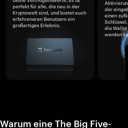
Deine Vermögenswerte. Es ist
Aktivieru
perfekt für alle, die neu in der
der einge
Kryptowelt sind, und bietet auch
einen zufä
erfahreneren Benutzern ein
Schlüssel,
großartiges Erlebnis.
die Wallet
werden ka
Warum eine The Big Five-