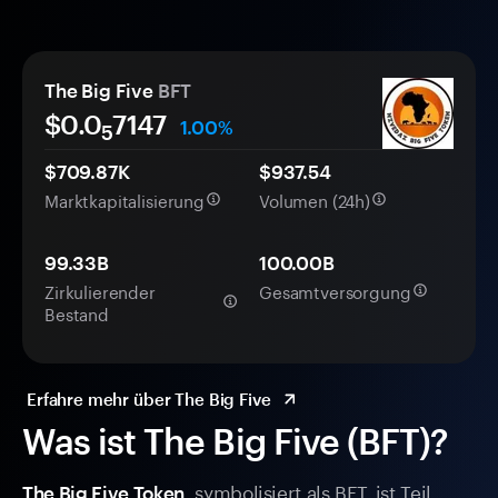
The Big Five
BFT
$0.0
7147
1.00%
5
$709.87K
$937.54
Marktkapitalisierung
Volumen (24h)
99.33B
100.00B
Zirkulierender
Gesamtversorgung
Bestand
Erfahre mehr über The Big Five
Was ist The Big Five (BFT)?
, symbolisiert als BFT, ist Teil
The Big Five Token