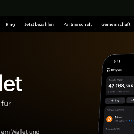
Jetzt shop
Ring
Jetzt bezahlen
Partnerschaft
Gemeinschaft
let
 für
ngem Wallet und