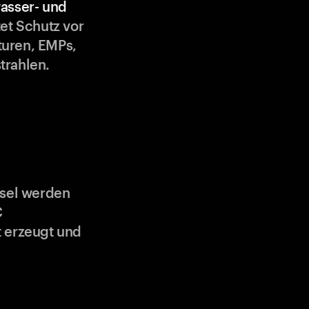
asser- und
et Schutz vor
uren, EMPs,
trahlen.
ssel werden
C
 erzeugt und