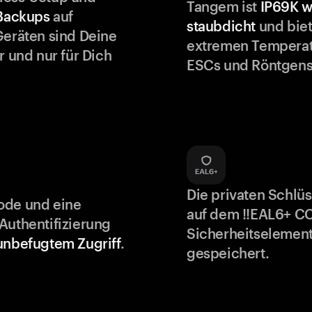
Tangem ist
IP69K w
 Backups
auf
staubdicht
und biet
Geräten sind Deine
extremen Temperat
r und nur für Dich
ESCs und Röntgens
Die privaten Schlü
ode und eine
auf dem !!EAL6+ C
Authentifizierung
Sicherheitselement
unbefugtem Zugriff
.
gespeichert.