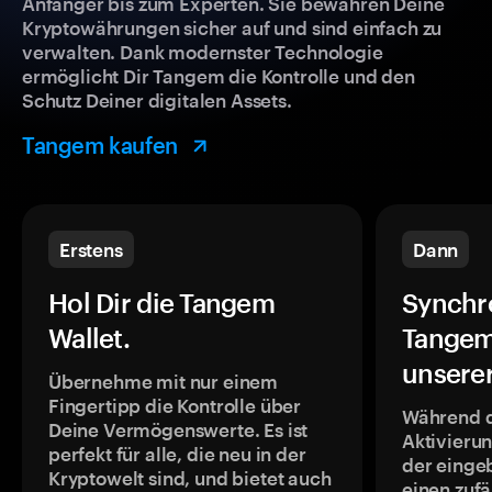
Anfänger bis zum Experten. Sie bewahren Deine
Kryptowährungen sicher auf und sind einfach zu
verwalten. Dank modernster Technologie
ermöglicht Dir Tangem die Kontrolle und den
Schutz Deiner digitalen Assets.
Tangem kaufen
Erstens
Dann
Hol Dir die Tangem
Synchr
Wallet.
Tangem
unsere
Übernehme mit nur einem
Fingertipp die Kontrolle über
Während 
Deine Vermögenswerte. Es ist
Aktivieru
perfekt für alle, die neu in der
der einge
Kryptowelt sind, und bietet auch
einen zufä