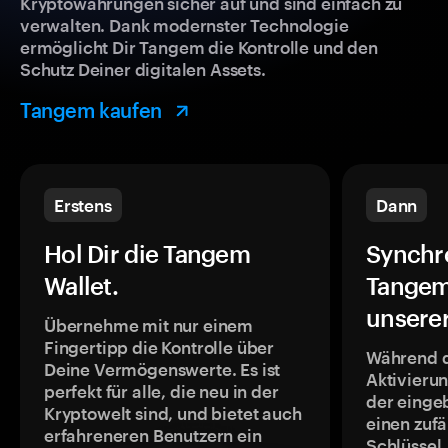
Kryptowährungen sicher auf und sind einfach zu
verwalten. Dank modernster Technologie
ermöglicht Dir Tangem die Kontrolle und den
Schutz Deiner digitalen Assets.
Tangem kaufen
Erstens
Dann
Hol Dir die Tangem
Synchr
Wallet.
Tangem
unsere
Übernehme mit nur einem
Fingertipp die Kontrolle über
Während 
Deine Vermögenswerte. Es ist
Aktivieru
perfekt für alle, die neu in der
der einge
Kryptowelt sind, und bietet auch
einen zufä
erfahreneren Benutzern ein
Schlüssel,