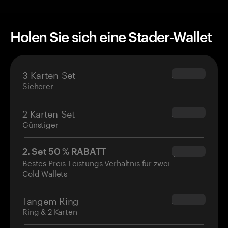
Holen Sie sich eine Stader-Wallet
3-Karten-Set
$69.90
Sicherer
2-Karten-Set
$54.90
Günstiger
2. Set 50 % RABATT
$34.95
Bestes Preis-Leistungs-Verhältnis für zwei
Cold Wallets
Tangem Ring
$160.00
Ring & 2 Karten