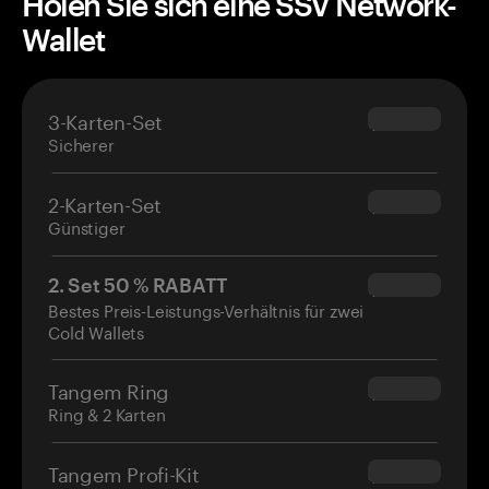
Holen Sie sich eine SSV Network-
Wallet
3-Karten-Set
$69.90
Sicherer
2-Karten-Set
$54.90
Günstiger
2. Set 50 % RABATT
$34.95
Bestes Preis-Leistungs-Verhältnis für zwei
Cold Wallets
Tangem Ring
$160.00
Ring & 2 Karten
Tangem Profi-Kit
$180.00