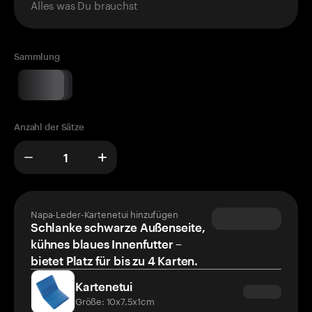
Alles was Du brauchst
Sammlung
Anzahl der Sätze
Napa-Leder-Kartenetui hinzufügen
Schlanke schwarze Außenseite,
kühnes blaues Innenfutter –
bietet Platz für bis zu 4 Karten.
Kartenetui
Größe: 10x7.5x1cm