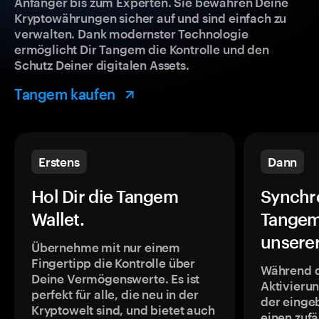
Anfänger bis zum Experten. Sie bewahren Deine
Kryptowährungen sicher auf und sind einfach zu
verwalten. Dank modernster Technologie
ermöglicht Dir Tangem die Kontrolle und den
Schutz Deiner digitalen Assets.
Tangem kaufen
Erstens
Dann
Hol Dir die Tangem
Synchr
Wallet.
Tangem
unsere
Übernehme mit nur einem
Fingertipp die Kontrolle über
Während 
Deine Vermögenswerte. Es ist
Aktivieru
perfekt für alle, die neu in der
der einge
Kryptowelt sind, und bietet auch
einen zufä