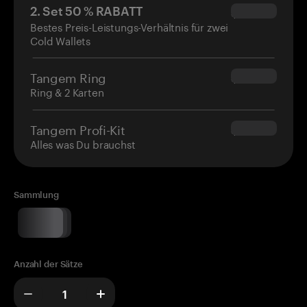
2. Set 50 % RABATT
$34.95
Bestes Preis-Leistungs-Verhältnis für zwei
Cold Wallets
Tangem Ring
$160.00
Ring & 2 Karten
Tangem Profi-Kit
$180.00
Alles was Du brauchst
Sammlung
Anzahl der Sätze