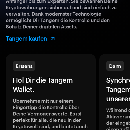
Anfänger bis zum Experten. Sie bewahren Deine
Kryptowährungen sicher auf und sind einfach zu
verwalten. Dank modernster Technologie
ermöglicht Dir Tangem die Kontrolle und den
Schutz Deiner digitalen Assets.
Tangem kaufen
Erstens
Dann
Hol Dir die Tangem
Synchr
Wallet.
Tangem
unsere
Übernehme mit nur einem
Fingertipp die Kontrolle über
Während 
Deine Vermögenswerte. Es ist
Aktivieru
perfekt für alle, die neu in der
der einge
Kryptowelt sind, und bietet auch
einen zufä