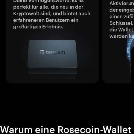
Deine Vermögenswerte. Es ist
Aktivieru
perfekt für alle, die neu in der
der einge
Kryptowelt sind, und bietet auch
einen zufä
erfahreneren Benutzern ein
Schlüssel,
großartiges Erlebnis.
die Wallet
werden ka
Warum eine Rosecoin-Wallet