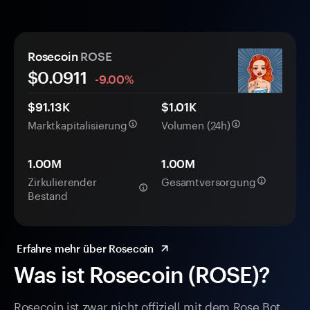
Rosecoin
ROSE
$0.
0
911
-9.00%
$91.13K
$1.01K
Marktkapitalisierung
Volumen (24h)
1.00M
1.00M
Zirkulierender
Gesamtversorgung
Bestand
Erfahre mehr über Rosecoin
Was ist Rosecoin (ROSE)?
Rosecoin ist zwar nicht offiziell mit dem Rose Bot