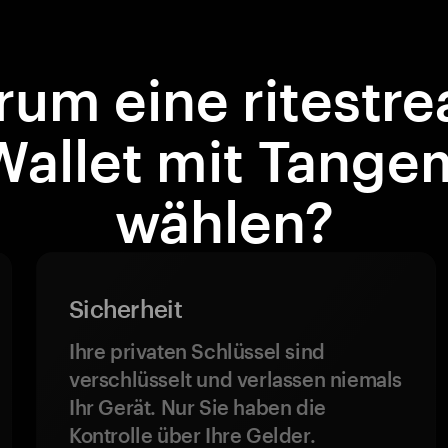
um eine ritestr
Wallet mit Tange
wählen?
Sicherheit
Ihre privaten Schlüssel sind
verschlüsselt und verlassen niemals
Ihr Gerät. Nur Sie haben die
Kontrolle über Ihre Gelder.