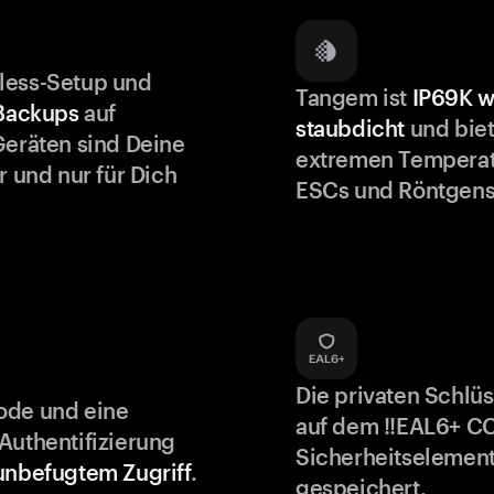
less-Setup und
Tangem ist
IP69K w
 Backups
auf
staubdicht
und biet
Geräten sind Deine
extremen Temperat
r und nur für Dich
ESCs und Röntgens
Die privaten Schlü
ode und eine
auf dem !!EAL6+ C
Authentifizierung
Sicherheitselement
unbefugtem Zugriff
.
gespeichert.