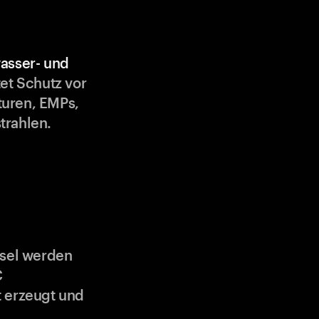
asser- und
et Schutz vor
uren, EMPs,
trahlen.
ssel werden
C
 erzeugt und