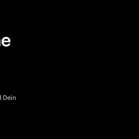
ne
d Dein