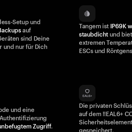
less-Setup und
Tangem ist
IP69K w
 Backups
auf
staubdicht
und biet
Geräten sind Deine
extremen Temperat
r und nur für Dich
ESCs und Röntgens
Die privaten Schlü
ode und eine
auf dem !!EAL6+ C
Authentifizierung
Sicherheitselement
unbefugtem Zugriff
.
gespeichert.