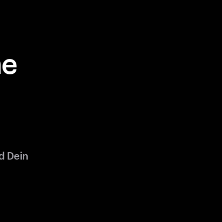
ne
d Dein