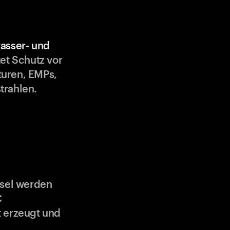
asser- und
et Schutz vor
uren, EMPs,
trahlen.
ssel werden
C
 erzeugt und