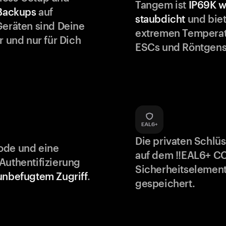
Tangem ist
IP69K w
 Backups
auf
staubdicht
und biet
Geräten sind Deine
extremen Temperat
r und nur für Dich
ESCs und Röntgens
Die privaten Schlü
ode und eine
auf dem !!EAL6+ C
Authentifizierung
Sicherheitselement
unbefugtem Zugriff
.
gespeichert.