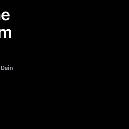
ne
em
 Dein