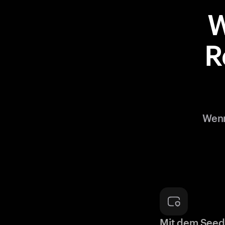
W
R
Wenn
Mit dem Seed