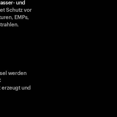
asser- und
et Schutz vor
uren, EMPs,
trahlen.
ssel werden
C
 erzeugt und