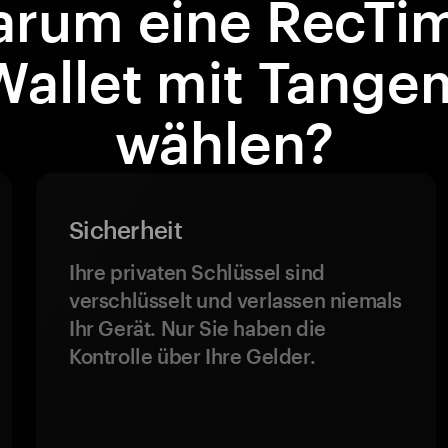
rum eine RecTi
Wallet mit Tange
wählen?
Sicherheit
Ihre privaten Schlüssel sind
verschlüsselt und verlassen niemals
Ihr Gerät. Nur Sie haben die
Kontrolle über Ihre Gelder.