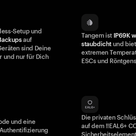
less-Setup und
Tangem ist
IP69K w
 Backups
auf
staubdicht
und biet
Geräten sind Deine
extremen Temperat
r und nur für Dich
ESCs und Röntgens
Die privaten Schlü
ode und eine
auf dem !!EAL6+ C
Authentifizierung
Sicherheitselement