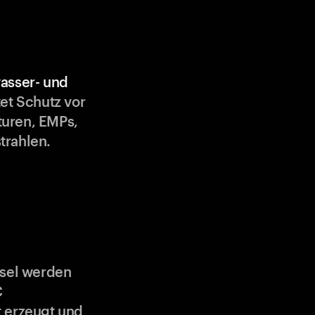
asser- und
et Schutz vor
uren, EMPs,
trahlen.
ssel werden
C
 erzeugt und