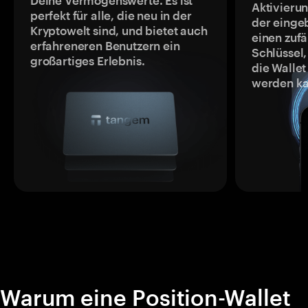
Deine Vermögenswerte. Es ist
Aktivieru
perfekt für alle, die neu in der
der einge
Kryptowelt sind, und bietet auch
einen zufä
erfahreneren Benutzern ein
Schlüssel,
großartiges Erlebnis.
die Wallet
werden ka
Warum eine Position-Wallet