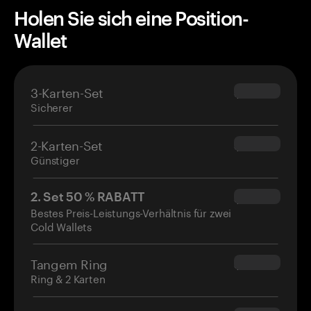
Holen Sie sich eine Position-
Wallet
3-Karten-Set
$69.90
Sicherer
2-Karten-Set
$54.90
Günstiger
2. Set 50 % RABATT
$34.95
Bestes Preis-Leistungs-Verhältnis für zwei
Cold Wallets
Tangem Ring
$160.00
Ring & 2 Karten