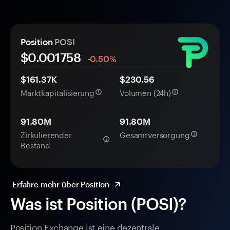
Position
POSI
$0.
00
1758
-0.50%
$161.37K
$230.56
Marktkapitalisierung
Volumen (24h)
91.80M
91.80M
Zirkulierender
Gesamtversorgung
Bestand
Erfahre mehr über Position
Was ist Position (POSI)?
Position Exchange ist eine dezentrale