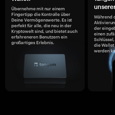
unsere
Übernehme mit nur einem
Fingertipp die Kontrolle über
Während 
Deine Vermögenswerte. Es ist
Aktivieru
perfekt für alle, die neu in der
der einge
Kryptowelt sind, und bietet auch
einen zufä
erfahreneren Benutzern ein
Schlüssel,
großartiges Erlebnis.
die Wallet
werden ka