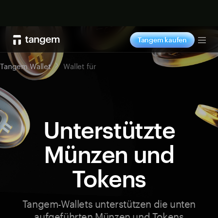
Jetzt shoppen
Tangem kaufen
Tog
Tangem Wallet
Wallet für
Unterstützte
Münzen und
Tokens
Tangem-Wallets unterstützen die unten
aufgeführten Münzen und Tokens