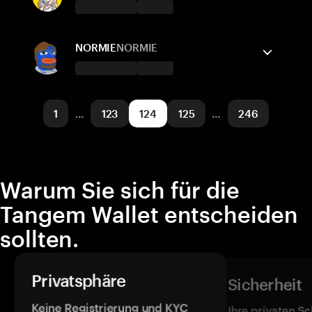
Unterstützte Netzwerke
Tangem Wallet unterstützt
BNB Smart Chain
Senden/Empfangen
Kaufen
NORMIE
NORMIE
Tauschen
Tangem Wallet unterstützt
Unterstützte Netzwerke
Senden/Empfangen
Kaufen
1
…
123
124
125
…
246
Solana
Unterstützte Netzwerke
Base
Warum Sie sich für die
Tangem Wallet entscheiden
sollten.
Privatsphäre
Sicherheit
Keine Registrierung und KYC
Ihre privaten Sc