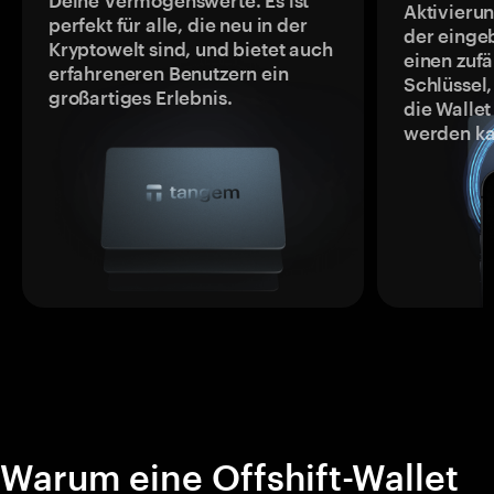
Deine Vermögenswerte. Es ist
Aktivieru
perfekt für alle, die neu in der
der einge
Kryptowelt sind, und bietet auch
einen zufä
erfahreneren Benutzern ein
Schlüssel,
großartiges Erlebnis.
die Wallet
werden ka
Warum eine Offshift-Wallet