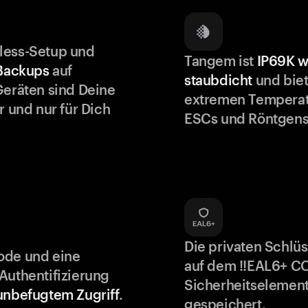
less-Setup und
Tangem ist
IP69K w
 Backups
auf
staubdicht
und biet
Geräten sind Deine
extremen Temperat
r und nur für Dich
ESCs und Röntgens
Die privaten Schlü
ode und eine
auf dem !!EAL6+ C
Authentifizierung
Sicherheitselement
unbefugtem Zugriff
.
gespeichert.