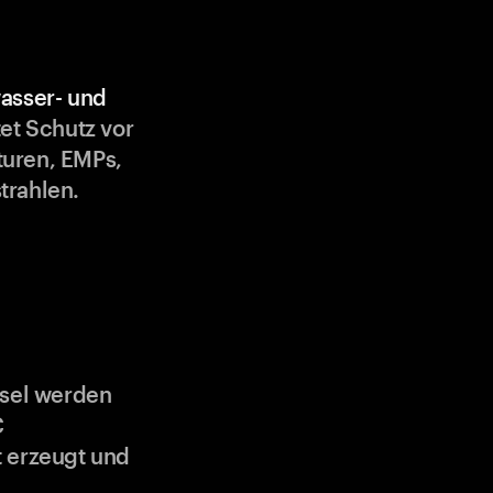
asser- und
et Schutz vor
uren, EMPs,
trahlen.
ssel werden
C
 erzeugt und