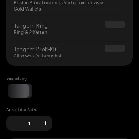
Bestes Preis-Leistungs-Verhältnis für zwei
Cold Wallets
Tangem Ring
$160.00
Ring & 2 Karten
Tangem Profi-Kit
$180.00
Alles was Du brauchst
Sammlung
Anzahl der Sätze