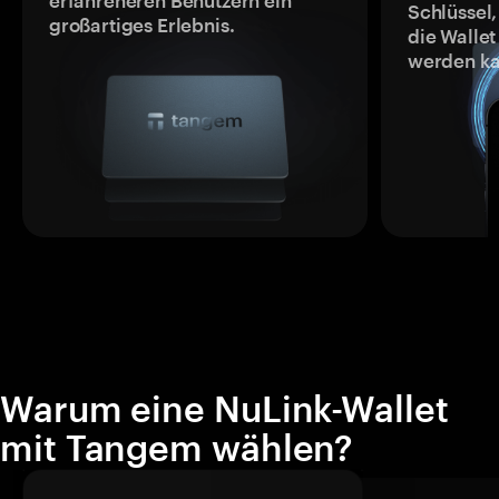
erfahreneren Benutzern ein
Schlüssel,
großartiges Erlebnis.
die Wallet
werden ka
Warum eine NuLink-Wallet
mit Tangem wählen?