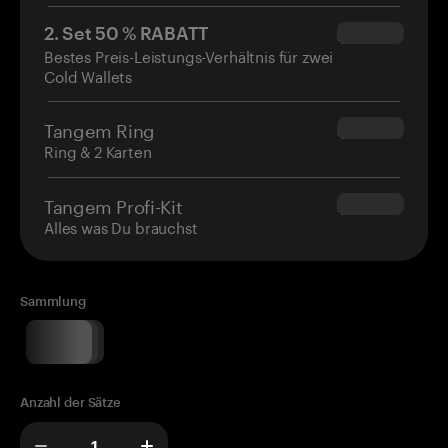
2. Set 50 % RABATT
$34.95
Bestes Preis-Leistungs-Verhältnis für zwei
Cold Wallets
Tangem Ring
$160.00
Ring & 2 Karten
Tangem Profi-Kit
$180.00
Alles was Du brauchst
Sammlung
Anzahl der Sätze