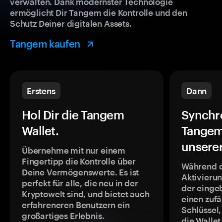
verwalten. Dank modernster Technologie
ermöglicht Dir Tangem die Kontrolle und den
Schutz Deiner digitalen Assets.
Tangem kaufen
Erstens
Dann
Hol Dir die Tangem
Synchr
Wallet.
Tangem
unsere
Übernehme mit nur einem
Fingertipp die Kontrolle über
Während 
Deine Vermögenswerte. Es ist
Aktivieru
perfekt für alle, die neu in der
der einge
Kryptowelt sind, und bietet auch
einen zufä
erfahreneren Benutzern ein
Schlüssel,
großartiges Erlebnis.
die Wallet