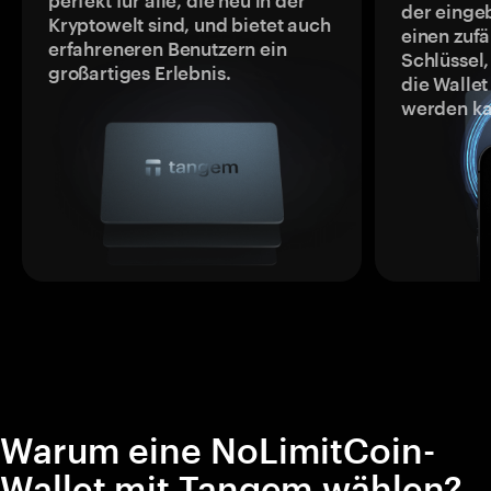
perfekt für alle, die neu in der
der einge
Kryptowelt sind, und bietet auch
einen zufä
erfahreneren Benutzern ein
Schlüssel,
großartiges Erlebnis.
die Wallet
werden ka
Warum eine NoLimitCoin-
Wallet mit Tangem wählen?