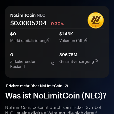
NoLimitCoin
NLC
$0.
000
5204
-0.30%
$0
$1.46K
Marktkapitalisierung
Volumen (24h)
0
896.78M
Zirkulierender
Gesamtversorgung
Bestand
Erfahre mehr über NoLimitCoin
Was ist NoLimitCoin (NLC)?
NoLimitCoin, bekannt durch sein Ticker-Symbol
NLC, ist eine digitale Währung, die sich darauf