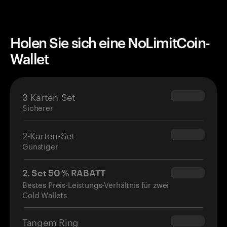
Holen Sie sich eine NoLimitCoin-
Wallet
3-Karten-Set
$69.90
Sicherer
2-Karten-Set
$54.90
Günstiger
2. Set 50 % RABATT
$34.95
Bestes Preis-Leistungs-Verhältnis für zwei
Cold Wallets
Tangem Ring
$160.00