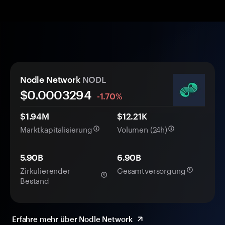
Nodle Network
NODL
$0.
000
3294
-1.70%
$1.94M
$12.21K
Marktkapitalisierung
Volumen (24h)
5.90B
6.90B
Zirkulierender
Gesamtversorgung
Bestand
Erfahre mehr über Nodle Network