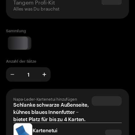
Tangem Profi-Kit
$180.00
Alles was Du brauchst
Sammlung
Anzahl der Sätze
Napa-Leder-Kartenetui hinzufügen
Schlanke schwarze Außenseite,
kühnes blaues Innenfutter –
bietet Platz für bis zu 4 Karten.
Kartenetui