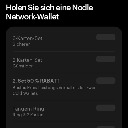
Holen Sie sich eine Nodle
Network-Wallet
3-Karten-Set
$69.90
Sicherer
2-Karten-Set
$54.90
Günstiger
2. Set 50 % RABATT
$34.95
Bestes Preis-Leistungs-Verhältnis für zwei
Cold Wallets
Tangem Ring
$160.00
Ring & 2 Karten