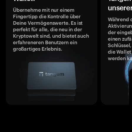
unsere
Übernehme mit nur einem
Fingertipp die Kontrolle über
Während 
Deine Vermögenswerte. Es ist
Aktivieru
perfekt für alle, die neu in der
der einge
Kryptowelt sind, und bietet auch
einen zufä
erfahreneren Benutzern ein
Schlüssel,
großartiges Erlebnis.
die Wallet
werden ka