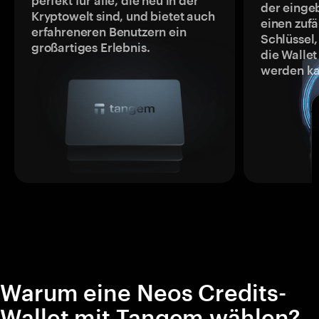
perfekt für alle, die neu in der
der einge
Kryptowelt sind, und bietet auch
einen zufä
erfahreneren Benutzern ein
Schlüssel,
großartiges Erlebnis.
die Wallet
werden ka
Warum eine Neos Credits-
Wallet mit Tangem wählen?