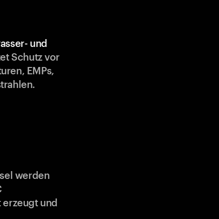
asser- und
et Schutz vor
uren, EMPs,
trahlen.
ssel werden
C
 erzeugt und