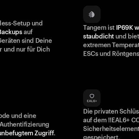
less-Setup und
Tangem ist
IP69K w
 Backups
auf
staubdicht
und biet
Geräten sind Deine
extremen Temperat
r und nur für Dich
ESCs und Röntgens
Die privaten Schlü
ode und eine
auf dem !!EAL6+ C
Authentifizierung
Sicherheitselement
unbefugtem Zugriff
.
gespeichert.