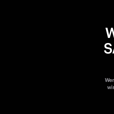
W
S
Wen
wi