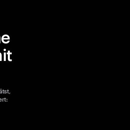
ne
it
tst,
rt: