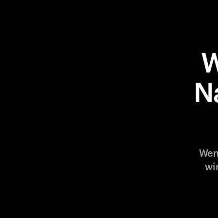
W
N
Wen
wi