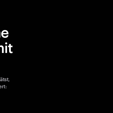
ne
it
tst,
rt: