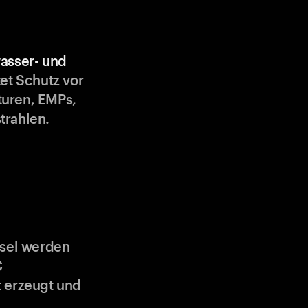
asser- und
et Schutz vor
uren, EMPs,
trahlen.
ssel werden
C
 erzeugt und