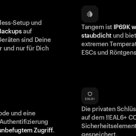
less-Setup und
Tangem ist
IP69K w
 Backups
auf
staubdicht
und biet
Geräten sind Deine
extremen Temperat
r und nur für Dich
ESCs und Röntgens
Die privaten Schlü
ode und eine
auf dem !!EAL6+ C
Authentifizierung
Sicherheitselement
unbefugtem Zugriff
.
gespeichert.