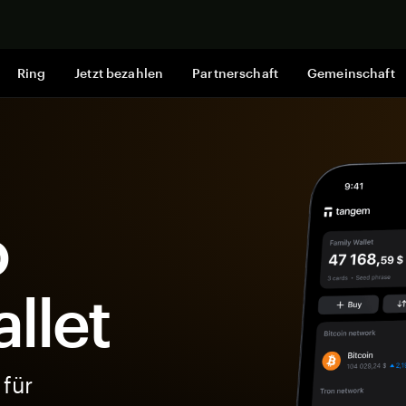
Jetzt shop
Ring
Jetzt bezahlen
Partnerschaft
Gemeinschaft
o
llet
 für