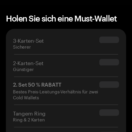
Holen Sie sich eine Must-Wallet
3-Karten-Set
$69.90
Sicherer
2-Karten-Set
$54.90
Günstiger
2. Set 50 % RABATT
$34.95
Bestes Preis-Leistungs-Verhältnis für zwei
Cold Wallets
Tangem Ring
$160.00
Ring & 2 Karten