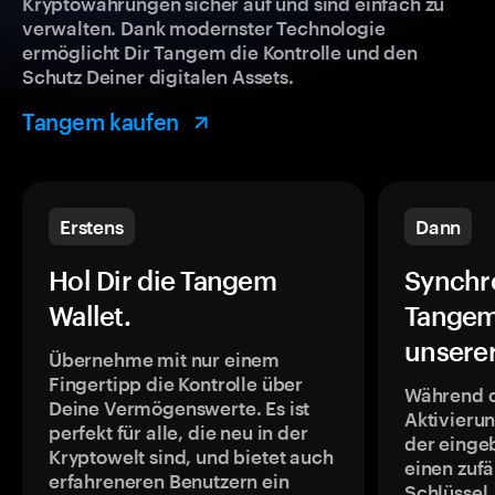
Kryptowährungen sicher auf und sind einfach zu
verwalten. Dank modernster Technologie
ermöglicht Dir Tangem die Kontrolle und den
Schutz Deiner digitalen Assets.
Tangem kaufen
Erstens
Dann
Hol Dir die Tangem
Synchr
Wallet.
Tangem
unsere
Übernehme mit nur einem
Fingertipp die Kontrolle über
Während 
Deine Vermögenswerte. Es ist
Aktivieru
perfekt für alle, die neu in der
der einge
Kryptowelt sind, und bietet auch
einen zufä
erfahreneren Benutzern ein
Schlüssel,