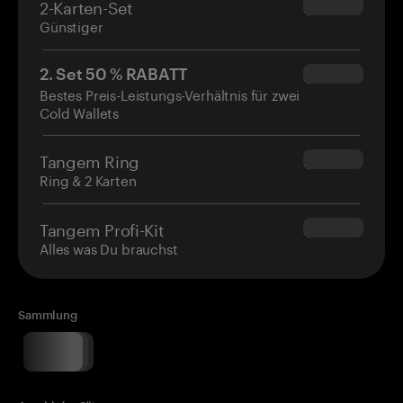
2-Karten-Set
$54.90
Günstiger
2. Set 50 % RABATT
$34.95
Bestes Preis-Leistungs-Verhältnis für zwei
Cold Wallets
Tangem Ring
$160.00
Ring & 2 Karten
Tangem Profi-Kit
$180.00
Alles was Du brauchst
Sammlung