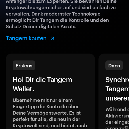
Anfänger bis zum Experten. Sie bewahren Deine
Kryptowährungen sicher auf und sind einfach zu
verwalten. Dank modernster Technologie
ermöglicht Dir Tangem die Kontrolle und den
Schutz Deiner digitalen Assets.
Tangem kaufen
Erstens
Dann
Hol Dir die Tangem
Synchr
Wallet.
Tangem
unsere
Übernehme mit nur einem
Fingertipp die Kontrolle über
Während 
Deine Vermögenswerte. Es ist
Aktivieru
perfekt für alle, die neu in der
der einge
Kryptowelt sind, und bietet auch
einen zufä