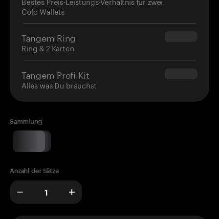
Bestes Preis-Leistungs-Verhältnis für zwei
Cold Wallets
Tangem Ring
$160.00
Ring & 2 Karten
Tangem Profi-Kit
$180.00
Alles was Du brauchst
Sammlung
Anzahl der Sätze