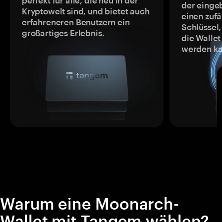
perfekt für alle, die neu in der
der einge
Kryptowelt sind, und bietet auch
einen zufä
erfahreneren Benutzern ein
Schlüssel,
großartiges Erlebnis.
die Wallet
werden ka
Warum eine Moonarch-
Wallet mit Tangem wählen?