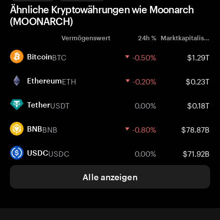
Ähnliche Kryptowährungen wie Moonarch
(MOONARCH)
Vermögenswert
24h %
Marktkapitalisierung
BTC
-0.50%
$1.29T
Bitcoin
ETH
-0.20%
$0.23T
Ethereum
USDT
0.00%
$0.18T
Tether
BNB
-0.80%
$78.87B
BNB
USDC
0.00%
$71.92B
USDC
Alle anzeigen