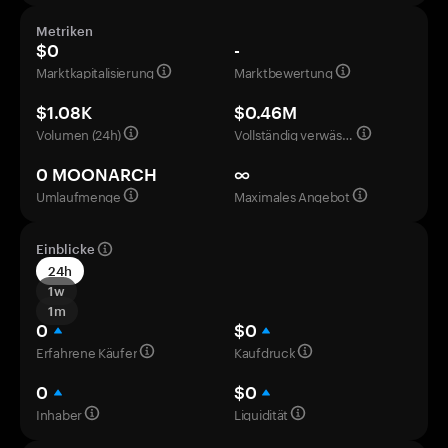
Metriken
$0
-
Marktkapitalisierung
Marktbewertung
$1.08K
$0.46M
Volumen (24h)
Vollständig verwässerte Bewertung
0 MOONARCH
∞
Umlaufmenge
Maximales Angebot
Einblicke
24h
1w
1m
0
$0
Erfahrene Käufer
Kaufdruck
0
$0
Inhaber
Liquidität