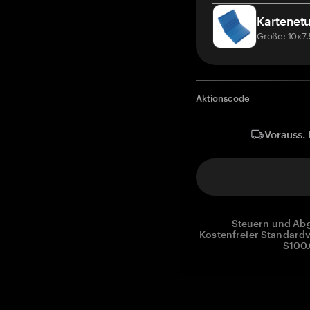
Kartenetu
Größe: 10x7
Aktionscode
Vorauss. 
Steuern und Abg
Kostenfreier Standardv
$100.