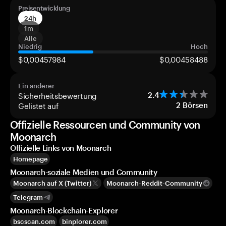
Preisentwicklung
24h
1m
Alle
Niedrig
Hoch
$0,00457984
$0,00458488
Ein anderer
Sicherheitsbewertung
2.4
Gelistet auf
2
Börsen
Offizielle Ressourcen und Community von
Moonarch
Offizielle Links von Moonarch
Homepage
Moonarch-soziale Medien und Community
Moonarch auf X (Twitter)
Moonarch-Reddit-Community
Telegram
Moonarch-Blockchain-Explorer
bscscan.com
binplorer.com