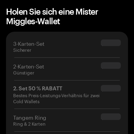
Holen Sie sich eine Mister
Miggles-Wallet
3-Karten-Set
$69.90
Sicherer
2-Karten-Set
$54.90
Günstiger
2. Set 50 % RABATT
$34.95
Bestes Preis-Leistungs-Verhältnis für zwei
Cold Wallets
Tangem Ring
$160.00
Ring & 2 Karten