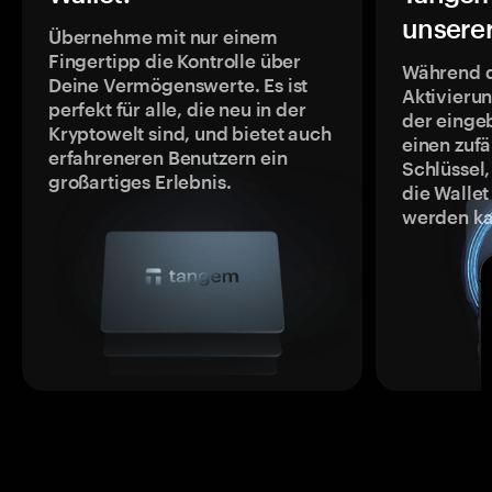
unsere
Übernehme mit nur einem
Fingertipp die Kontrolle über
Während 
Deine Vermögenswerte. Es ist
Aktivieru
perfekt für alle, die neu in der
der einge
Kryptowelt sind, und bietet auch
einen zufä
erfahreneren Benutzern ein
Schlüssel,
großartiges Erlebnis.
die Wallet
werden ka