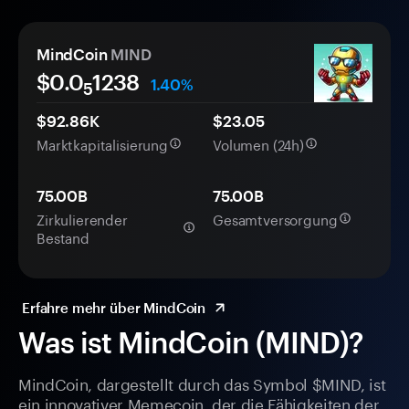
MindCoin
MIND
$0.0
1238
1.40%
5
$92.86K
$23.05
Marktkapitalisierung
Volumen (24h)
75.00B
75.00B
Zirkulierender
Gesamtversorgung
Bestand
Erfahre mehr über MindCoin
Was ist MindCoin (MIND)?
MindCoin, dargestellt durch das Symbol $MIND, ist
ein innovativer Memecoin, der die Fähigkeiten der