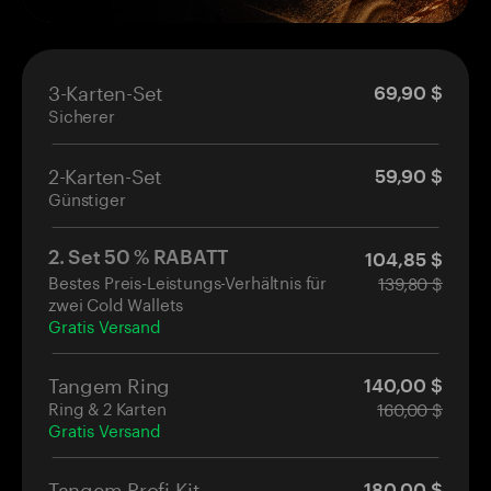
gutgeschrieben wird, über die ausschließlich
Sie die Kontrolle haben – nicht eine Börse.
Kostenloses BTC für jede Wallet, die Sie
3-Karten-Set
69,90 $
bestellen
Sicherer
Landet in Ihrem eigenen, selbstverwalteten
Portemonnaie.
2-Karten-Set
Gutschrift erfolgt innerhalb von 14 Tagen
59,90 $
Günstiger
nach Aktivierung
2. Set 50 % RABATT
104,85 $
Bestes Preis-Leistungs-Verhältnis für
139,80 $
zwei Cold Wallets
Gratis Versand
Tangem Ring
140,00 $
Ring & 2 Karten
160,00 $
Gratis Versand
Tangem Profi-Kit
180,00 $