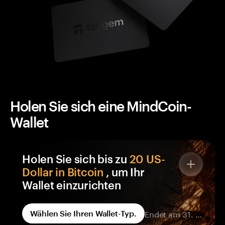
Holen Sie sich eine MindCoin-
Wallet
Holen Sie sich bis zu
20 US-
Dollar in Bitcoin
, um Ihr
Wallet einzurichten
Jede Tangem-Wallet in Ihrer Bestellung enthält
Endet am 31. Aug.
Wählen Sie Ihren Wallet-Typ.
eine BTC-Prämie, die einer Wallet