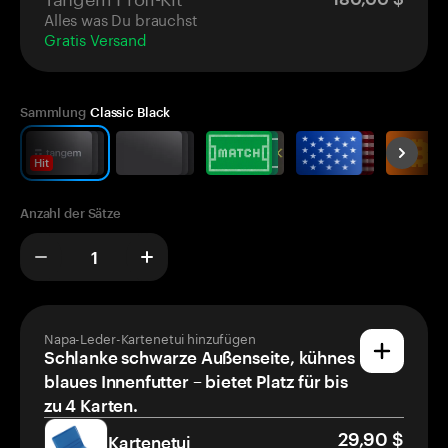
Alles was Du brauchst
Gratis Versand
Sammlung
Classic Black
Hit
Anzahl der Sätze
Napa-Leder-Kartenetui hinzufügen
Schlanke schwarze Außenseite, kühnes
blaues Innenfutter – bietet Platz für bis
zu 4 Karten.
29,90 $
Kartenetui