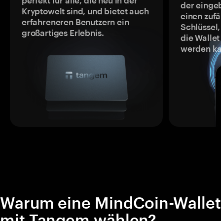
perfekt für alle, die neu in der
der einge
Kryptowelt sind, und bietet auch
einen zufä
erfahreneren Benutzern ein
Schlüssel,
großartiges Erlebnis.
die Wallet
werden ka
Warum eine MindCoin-Wallet
mit Tangem wählen?