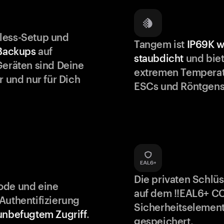
less-Setup und
Tangem ist
IP69K w
 Backups
auf
staubdicht
und biet
Geräten sind Deine
extremen Temperat
r und nur für Dich
ESCs und Röntgens
Die privaten Schlü
ode und eine
auf dem !!EAL6+ C
Authentifizierung
Sicherheitselement
unbefugtem Zugriff
.
gespeichert.