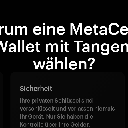
rum eine MetaCe
Wallet mit Tange
wählen?
Sicherheit
Ihre privaten Schlüssel sind
verschlüsselt und verlassen niemals
Ihr Gerät. Nur Sie haben die
Kontrolle über Ihre Gelder.