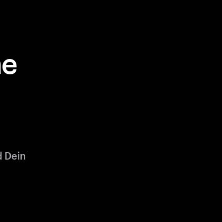
ne
d Dein