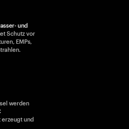
asser- und
et Schutz vor
uren, EMPs,
trahlen.
ssel werden
C
 erzeugt und