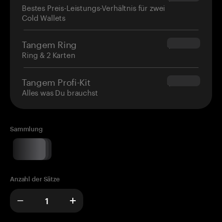
Bestes Preis-Leistungs-Verhältnis für zwei
Cold Wallets
Tangem Ring
$160.00
Ring & 2 Karten
Tangem Profi-Kit
$180.00
Alles was Du brauchst
Sammlung
Anzahl der Sätze