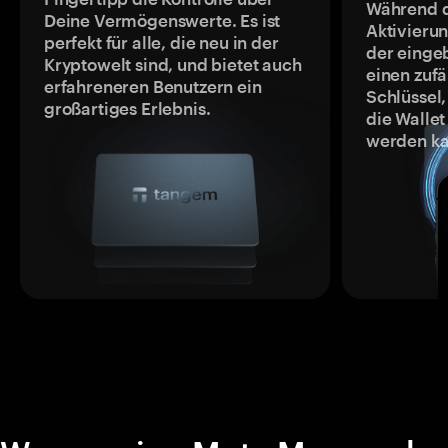
Während 
Deine Vermögenswerte. Es ist
Aktivieru
perfekt für alle, die neu in der
der einge
Kryptowelt sind, und bietet auch
einen zufä
erfahreneren Benutzern ein
Schlüssel,
großartiges Erlebnis.
die Wallet
werden ka