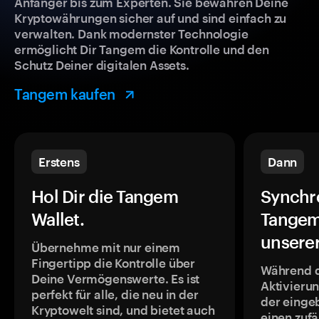
Anfänger bis zum Experten. Sie bewahren Deine
Kryptowährungen sicher auf und sind einfach zu
verwalten. Dank modernster Technologie
ermöglicht Dir Tangem die Kontrolle und den
Schutz Deiner digitalen Assets.
Tangem kaufen
Erstens
Dann
Hol Dir die Tangem
Synchr
Wallet.
Tangem
unsere
Übernehme mit nur einem
Fingertipp die Kontrolle über
Während 
Deine Vermögenswerte. Es ist
Aktivieru
perfekt für alle, die neu in der
der einge
Kryptowelt sind, und bietet auch
einen zufä